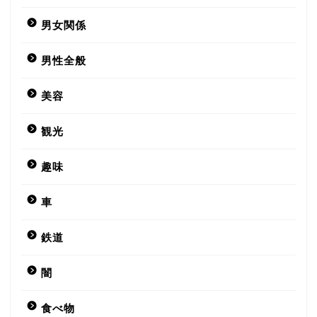
男女関係
男性全般
美容
観光
趣味
車
鉄道
闇
食べ物