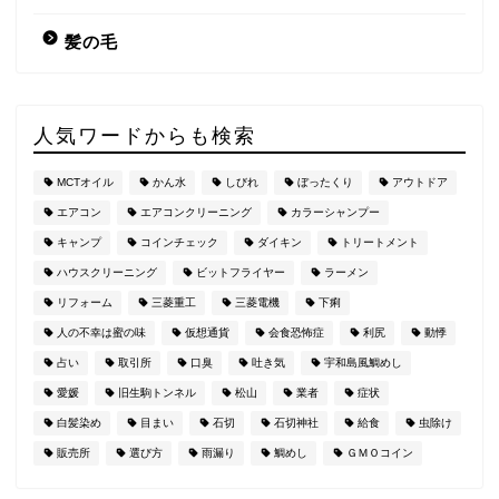
髪の毛
人気ワードからも検索
MCTオイル
かん水
しびれ
ぼったくり
アウトドア
エアコン
エアコンクリーニング
カラーシャンプー
キャンプ
コインチェック
ダイキン
トリートメント
ハウスクリーニング
ビットフライヤー
ラーメン
リフォーム
三菱重工
三菱電機
下痢
人の不幸は蜜の味
仮想通貨
会食恐怖症
利尻
動悸
占い
取引所
口臭
吐き気
宇和島風鯛めし
愛媛
旧生駒トンネル
松山
業者
症状
白髪染め
目まい
石切
石切神社
給食
虫除け
販売所
選び方
雨漏り
鯛めし
ＧＭＯコイン