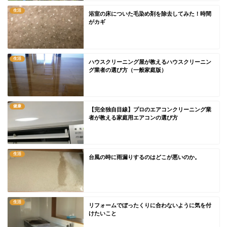
生活
浴室の床についた毛染め剤を除去してみた！時間
がカギ
生活
ハウスクリーニング屋が教えるハウスクリーニン
グ業者の選び方（一般家庭版）
健康
【完全独自目線】プロのエアコンクリーニング業
者が教える家庭用エアコンの選び方
生活
台風の時に雨漏りするのはどこが悪いのか。
生活
リフォームでぼったくりに合わないように気を付
けたいこと