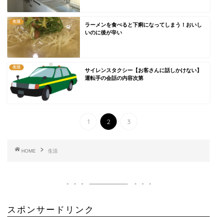
生活
ラーメンを食べると下痢になってしまう！おいし
いのに後が辛い
生活
サイレンスタクシー【お客さんに話しかけない】
運転手の会話の内容次第
1
2
3
HOME
生活
スポンサードリンク