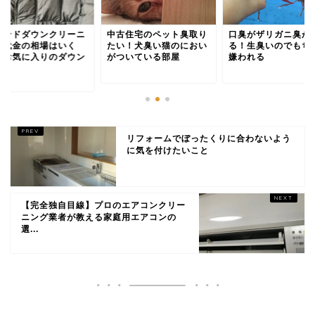
ランドダウンクリーニ
中古住宅のペット臭取り
口臭がザリガニ臭が
グ代金の相場はいく
たい！犬臭い猫のにおい
る！生臭いのでもち
！お気に入りのダウン
がついている部屋
嫌われる
.
リフォームでぼったくりに合わないよう
に気を付けたいこと
【完全独自目線】プロのエアコンクリー
ニング業者が教える家庭用エアコンの
選...