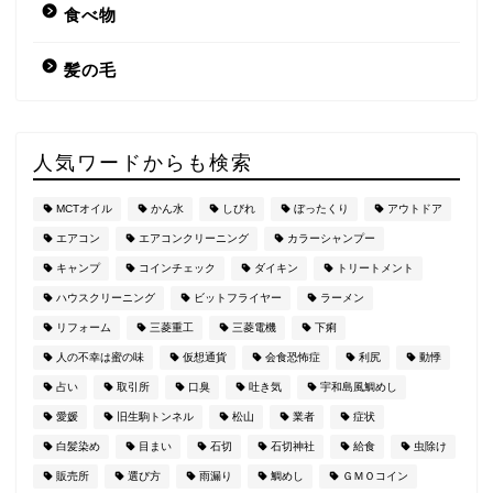
食べ物
髪の毛
人気ワードからも検索
MCTオイル
かん水
しびれ
ぼったくり
アウトドア
エアコン
エアコンクリーニング
カラーシャンプー
キャンプ
コインチェック
ダイキン
トリートメント
ハウスクリーニング
ビットフライヤー
ラーメン
リフォーム
三菱重工
三菱電機
下痢
人の不幸は蜜の味
仮想通貨
会食恐怖症
利尻
動悸
占い
取引所
口臭
吐き気
宇和島風鯛めし
愛媛
旧生駒トンネル
松山
業者
症状
白髪染め
目まい
石切
石切神社
給食
虫除け
販売所
選び方
雨漏り
鯛めし
ＧＭＯコイン