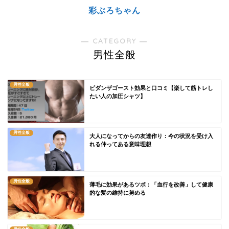
彩ぶろちゃん
― CATEGORY ―
男性全般
男性全般
ビダンザゴースト効果と口コミ【楽して筋トレし
たい人の加圧シャツ】
男性全般
大人になってからの友達作り：今の状況を受け入
れる仲ってある意味理想
男性全般
薄毛に効果があるツボ：「血行を改善」して健康
的な髪の維持に努める