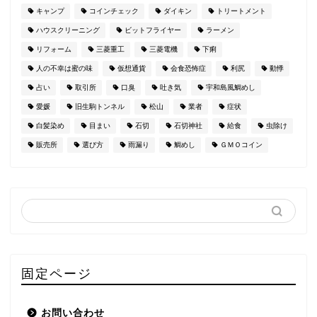
キャンプ
コインチェック
ダイキン
トリートメント
ハウスクリーニング
ビットフライヤー
ラーメン
リフォーム
三菱重工
三菱電機
下痢
人の不幸は蜜の味
仮想通貨
会食恐怖症
利尻
動悸
占い
取引所
口臭
吐き気
宇和島風鯛めし
愛媛
旧生駒トンネル
松山
業者
症状
白髪染め
目まい
石切
石切神社
給食
虫除け
販売所
選び方
雨漏り
鯛めし
ＧＭＯコイン
固定ページ
お問い合わせ