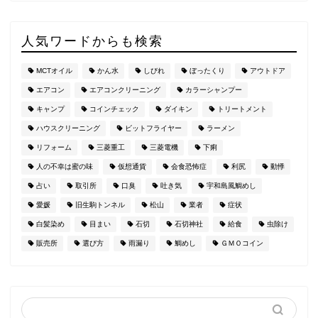
人気ワードからも検索
MCTオイル
かん水
しびれ
ぼったくり
アウトドア
エアコン
エアコンクリーニング
カラーシャンプー
キャンプ
コインチェック
ダイキン
トリートメント
ハウスクリーニング
ビットフライヤー
ラーメン
リフォーム
三菱重工
三菱電機
下痢
人の不幸は蜜の味
仮想通貨
会食恐怖症
利尻
動悸
占い
取引所
口臭
吐き気
宇和島風鯛めし
愛媛
旧生駒トンネル
松山
業者
症状
白髪染め
目まい
石切
石切神社
給食
虫除け
販売所
選び方
雨漏り
鯛めし
ＧＭＯコイン