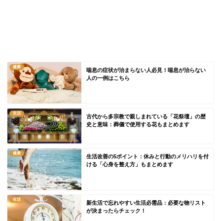
健康
喘息の症状が治まらない人必見！喘息が治らない
人の一例はこちら
生活
古代から多宗教で親しまれている「花祭壇」の歴
史と意味：葬儀で使用する花もまとめます
健康
生活改善の5ポイント：休みと行動のメリハリを付
ける「心身を整え方」もまとめます
生活
新生活で忘れやすい生活必需品：必要な物リスト
が決まったらチェック！