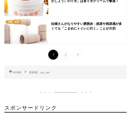
かしょう）のイボ」は首イボクリームで撃退！
妊娠・妊活
妊婦さんがなりやすい膀胱炎：頻尿や残尿感が多
くても「こまめにトイレに行く」ことが大切
1
2
3
HOME
投稿者 : sai_wri
スポンサードリンク