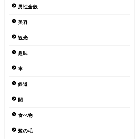
男性全般
美容
観光
趣味
車
鉄道
闇
食べ物
髪の毛