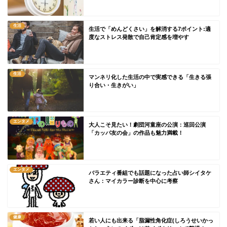
生活
生活で「めんどくさい」を解消する7ポイント:適
度なストレス発散で自己肯定感を増やす
生活
マンネリ化した生活の中で実感できる「生きる張
り合い・生きがい」
エンタメ
大人こそ見たい！劇団河童座の公演：巡回公演
「カッパ友の会」の作品も魅力満載！
エンタメ
バラエティ番組でも話題になった占い師シイタケ
さん：マイカラー診断を中心に考察
健康
若い人にも出来る「脂漏性角化症(しろうせいかっ