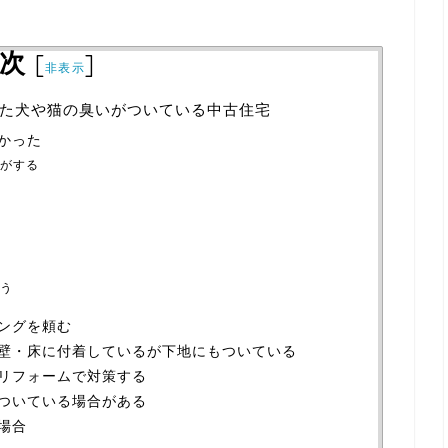
次
[
]
非表示
た犬や猫の臭いがついている中古住宅
かった
がする
う
ングを頼む
壁・床に付着しているが下地にもついている
リフォームで対策する
ついている場合がある
場合