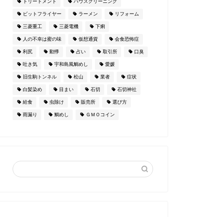
トリートメント
ハウスクリーニング
ビットフライヤー
ラーメン
リフォーム
三菱重工
三菱電機
下痢
人の不幸は蜜の味
仮想通貨
会食恐怖症
利尻
動悸
占い
取引所
口臭
吐き気
宇和島風鯛めし
愛媛
旧生駒トンネル
松山
業者
症状
白髪染め
目まい
石切
石切神社
給食
虫除け
販売所
選び方
雨漏り
鯛めし
ＧＭＯコイン