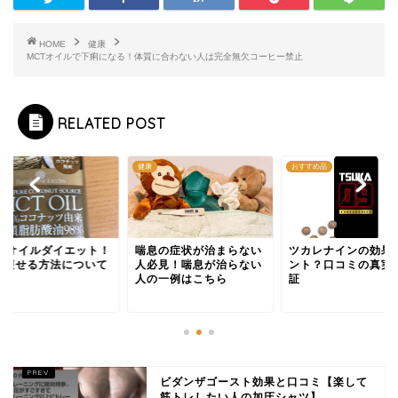
HOME
健康
MCTオイルで下痢になる！体質に合わない人は完全無欠コーヒー禁止
RELATED POST
健康
おすすめ品
CTオイルダイエット！
喘息の症状が治まらない
ツカレナインの効果
の痩せる方法について
人必見！喘息が治らない
ント？口コミの真実
人の一例はこちら
証
ビダンザゴースト効果と口コミ【楽して
筋トレしたい人の加圧シャツ】