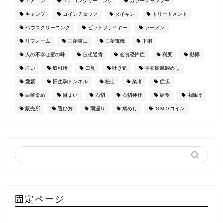
エアコン
エアコンクリーニング
カラーシャンプー
キャンプ
コインチェック
ダイキン
トリートメント
ハウスクリーニング
ビットフライヤー
ラーメン
リフォーム
三菱重工
三菱電機
下痢
人の不幸は蜜の味
仮想通貨
会食恐怖症
利尻
動悸
占い
取引所
口臭
吐き気
宇和島風鯛めし
愛媛
旧生駒トンネル
松山
業者
症状
白髪染め
目まい
石切
石切神社
給食
虫除け
販売所
選び方
雨漏り
鯛めし
ＧＭＯコイン
固定ページ