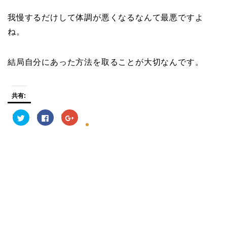
我慢するだけして体調が悪くなるなんて最悪ですよ
ね。
結局自分にあった方法を取ることが大切なんです。
共有:
ク
F
ク
リ
a
リ
ッ
c
ッ
ク
e
ク
し
b
し
て
o
て
T
o
G
w
k
o
i
で
o
t
共
g
t
有
l
e
す
e
r
る
+
で
に
で
共
は
共
有
ク
有
(
リ
(
新
ッ
新
し
ク
し