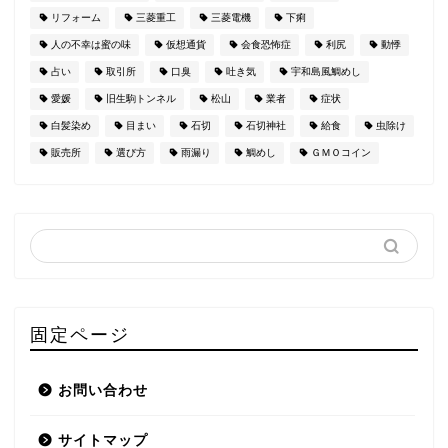
リフォーム
三菱重工
三菱電機
下痢
人の不幸は蜜の味
仮想通貨
会食恐怖症
利尻
動悸
占い
取引所
口臭
吐き気
宇和島風鯛めし
愛媛
旧生駒トンネル
松山
業者
症状
白髪染め
目まい
石切
石切神社
給食
虫除け
販売所
選び方
雨漏り
鯛めし
ＧＭＯコイン
固定ページ
お問い合わせ
サイトマップ