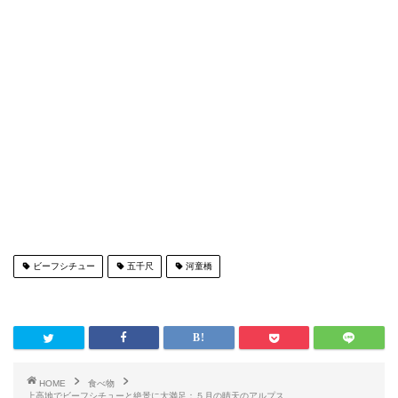
ビーフシチュー
五千尺
河童橋
HOME
食べ物
上高地でビーフシチューと絶景に大満足：５月の晴天のアルプス