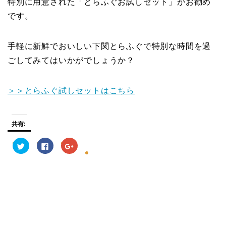
特別に用意された
「とらふぐお試しセット」
がお勧め
です。
手軽に新鮮でおいしい下関とらふぐで特別な時間を過
ごしてみてはいかがでしょうか？
＞＞とらふぐ試しセットはこちら
共有:
ク
F
ク
リ
a
リ
ッ
c
ッ
ク
e
ク
し
b
し
て
o
て
T
o
G
w
k
o
i
で
o
t
共
g
t
有
l
e
す
e
r
る
+
で
に
で