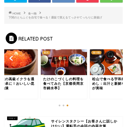
HOME
食べ物
下関のとらふぐを自宅で食べる！通販で買えるてっさやてっちりに唐揚げ
RELATED POST
物
観光
食べ物
海道の高級イクラを通
たけのこづくしの料理を
松山で食べる宇和島
で食卓に！おいしい昆
食べてみた【京都長岡京
めし：出汁と新鮮な
醤油漬
市錦水亭】
が美味
サイレンスタクシー【お客さんに話しか
けない】運転手の会話の内容次第