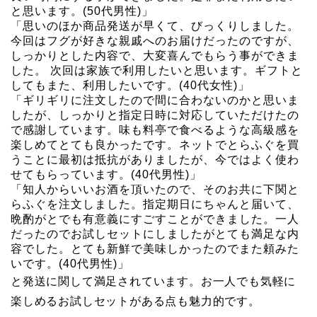
と思います。(50代男性)」
「思いのほか商品発送が早くて、びっくりしました。
今回はフグが好きな親戚へのお届けだったのですが、
しっかりとした内容で、大変喜んでもらう事ができま
した。 次回は家族で利用したいと思います。ギフトと
してもまた、利用したいです。(40代女性)」
「ギリギリに注文したので間に合わないのかと思いま
したが、しっかりと指定日時に対応していただけたの
で感謝しています。味も料亭で食べるような高級感を
楽しめてとても良かったです。ネットでとらふぐを買
うことに最初は抵抗がありましたが、今ではよく使わ
せてもらっています。(40代男性)」
「知人からいいお酒を頂いたので、そのお共に下関と
らふぐを注文しました。指定期日にちゃんと届いて、
晩酌がとでも有意義にすごすことができました。一人
だったのでお試しセットにしましたがとても満足な内
容でした。とても新鮮で美味しかったのでまた頼みた
いです。(40代男性)」
と発送に関して満足されています。お一人でも気軽に
楽しめるお試しセットがある点も魅力的です。