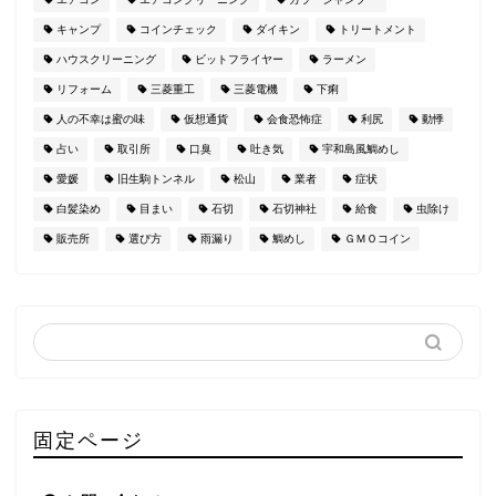
キャンプ
コインチェック
ダイキン
トリートメント
ハウスクリーニング
ビットフライヤー
ラーメン
リフォーム
三菱重工
三菱電機
下痢
人の不幸は蜜の味
仮想通貨
会食恐怖症
利尻
動悸
占い
取引所
口臭
吐き気
宇和島風鯛めし
愛媛
旧生駒トンネル
松山
業者
症状
白髪染め
目まい
石切
石切神社
給食
虫除け
販売所
選び方
雨漏り
鯛めし
ＧＭＯコイン
固定ページ