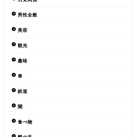
男性全般
美容
観光
趣味
車
鉄道
闇
食べ物