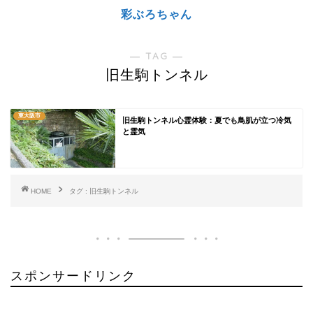
彩ぶろちゃん
― TAG ―
旧生駒トンネル
東大阪市
旧生駒トンネル心霊体験：夏でも鳥肌が立つ冷気
と霊気
HOME
タグ : 旧生駒トンネル
スポンサードリンク