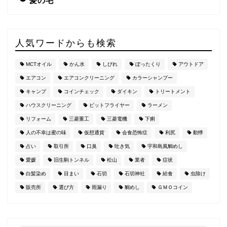
髪の毛
人気ワードからも検索
MCTオイル
かん水
しびれ
ぼったくり
アウトドア
エアコン
エアコンクリーニング
カラーシャンプー
キャンプ
コインチェック
ダイキン
トリートメント
ハウスクリーニング
ビットフライヤー
ラーメン
リフォーム
三菱重工
三菱電機
下痢
人の不幸は蜜の味
仮想通貨
会食恐怖症
利尻
動悸
占い
取引所
口臭
吐き気
宇和島風鯛めし
愛媛
旧生駒トンネル
松山
業者
症状
白髪染め
目まい
石切
石切神社
給食
虫除け
販売所
選び方
雨漏り
鯛めし
ＧＭＯコイン