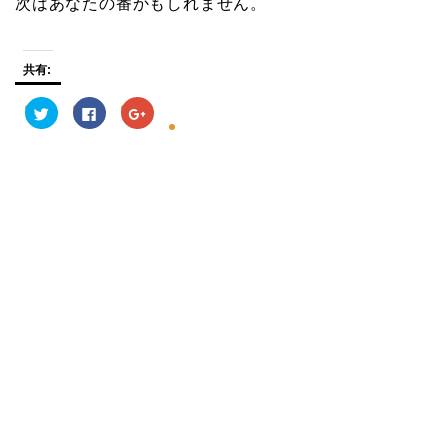
次はあなたの番かもしれません。
共有:
ク
F
ク
リ
a
リ
ッ
c
ッ
ク
e
ク
し
b
し
て
o
て
T
o
G
w
k
o
i
で
o
t
共
g
t
有
l
e
す
e
r
る
+
で
に
で
共
は
共
有
ク
有
(
リ
(
新
ッ
新
し
ク
し
い
し
い
ウ
て
ウ
ィ
く
ィ
ン
だ
ン
ド
さ
ド
ウ
い
ウ
で
(
で
開
新
開
き
し
き
ま
い
ま