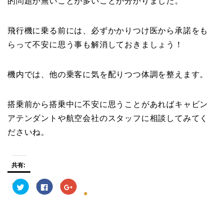
的問題が無いことが多いことが分かりました。
飛行機に乗る前には、必ずかかりつけ医から承諾をも
らって
不安に思う事
も解消しておきましょう！
機内では、他の乗客に気を配りつつ体調を整えます。
搭乗前から搭乗中に不安に思うことがあれば
キャビン
アテンダントや航空会社のスタッフに相談
してみてく
ださいね。
共有:
ク
F
ク
リ
a
リ
ッ
c
ッ
ク
e
ク
し
b
し
て
o
て
T
o
G