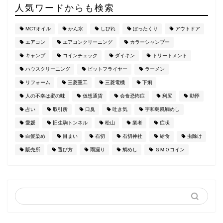
人気ワードからも検索
MCTオイル
かん水
しびれ
ぼったくり
アウトドア
エアコン
エアコンクリーニング
カラーシャンプー
キャンプ
コインチェック
ダイキン
トリートメント
ハウスクリーニング
ビットフライヤー
ラーメン
リフォーム
三菱重工
三菱電機
下痢
人の不幸は蜜の味
仮想通貨
会食恐怖症
利尻
動悸
占い
取引所
口臭
吐き気
宇和島風鯛めし
愛媛
旧生駒トンネル
松山
業者
症状
白髪染め
目まい
石切
石切神社
給食
虫除け
販売所
選び方
雨漏り
鯛めし
ＧＭＯコイン