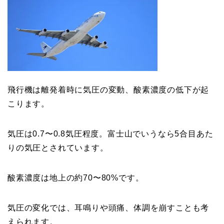
飛行機は
離発着時に気圧の変動、酸素濃度の低下
が起
こります。
気圧は0.7〜0.8気圧程度
。富士山でいうなら5合目あた
りの気圧とされています。
酸素濃度は地上の
約70〜80%
です。
気圧の変化では、
耳鳴り
や
頭痛
、
体調を崩す
ことも考
えられます。