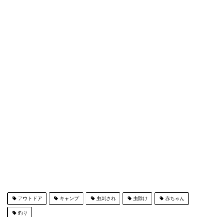
アウトドア
キャンプ
虫刺され
虫除け
赤ちゃん
釣り