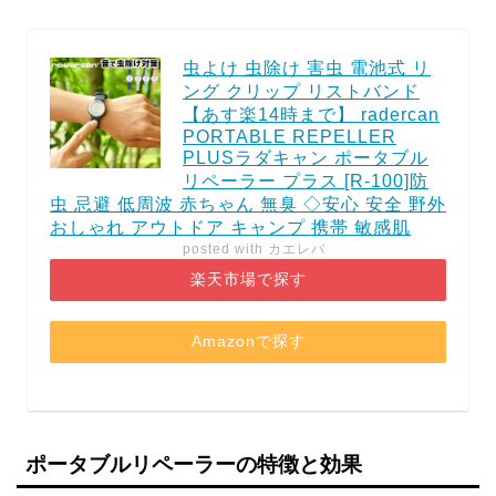
虫よけ 虫除け 害虫 電池式 リ
ング クリップ リストバンド
【あす楽14時まで】 radercan
PORTABLE REPELLER
PLUSラダキャン ポータブル
リペーラー プラス [R-100]防
虫 忌避 低周波 赤ちゃん 無臭 ◇安心 安全 野外
おしゃれ アウトドア キャンプ 携帯 敏感肌
posted with
カエレバ
楽天市場で探す
Amazonで探す
ポータブルリペーラーの特徴と効果