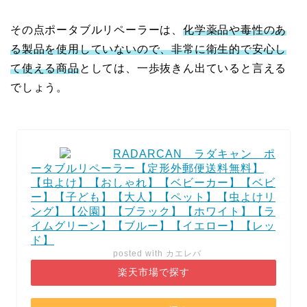
その点ポータブルリペーラーは、
化学薬品や毒性のあ
る製品を使用していないので、非常に衛生的で安心し
て使える商品
としては、一歩抜きん出ていると言える
でしょう。
RADARCAN ラダキャン ポ
ータブルリペーラー【定形外郵便送料無料】
【虫よけ】【おしゃれ】【ベビーカー】【ベビ
ー】【子ども】【大人】【ペット】【虫よけリ
ング】【公園】【ブラック】【ホワイト】【ラ
イムグリーン】【ブルー】【イエロー】【レッ
ド】
posted with
カエレバ
楽天市場で探す