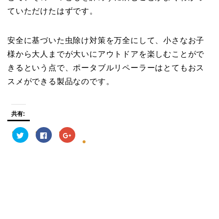
ていただけたはずです。
安全に基づいた虫除け対策を万全にして、小さなお子
様から大人までが大いにアウトドアを楽しむことがで
きるという点で、ポータブルリペーラーはとてもおス
スメができる製品なのです。
共有:
ク
F
ク
リ
a
リ
ッ
c
ッ
ク
e
ク
し
b
し
て
o
て
T
o
G
w
k
o
i
で
o
t
共
g
t
有
l
e
す
e
r
る
+
で
に
で
共
は
共