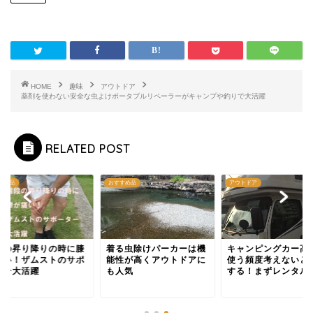
HOME
趣味
アウトドア
薬剤を使わない安全な虫よけポータブルリペーラーがキャンプや釣りで大活躍
RELATED POST
すめ品
おすすめ品
アウトドア
段の昇り降りの時に膝
着る虫除けパーカーは機
キャンピングカー高
痛い！ザムストのサポ
能性が高くアウトドアに
使う頻度考えないと
ター大活躍
も人気
する！まずレンタル