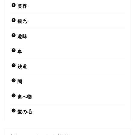
美容
観光
趣味
車
鉄道
闇
食べ物
髪の毛