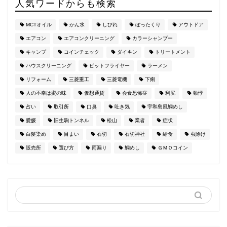
人気ワードからも検索
MCTオイル
かん水
しびれ
ぼったくり
アウトドア
エアコン
エアコンクリーニング
カラーシャンプー
キャンプ
コインチェック
ダイキン
トリートメント
ハウスクリーニング
ビットフライヤー
ラーメン
リフォーム
三菱重工
三菱電機
下痢
人の不幸は蜜の味
仮想通貨
会食恐怖症
利尻
動悸
占い
取引所
口臭
吐き気
宇和島風鯛めし
愛媛
旧生駒トンネル
松山
業者
症状
白髪染め
目まい
石切
石切神社
給食
虫除け
販売所
選び方
雨漏り
鯛めし
ＧＭＯコイン