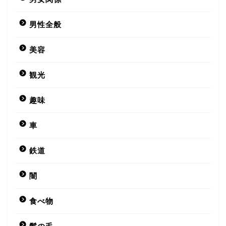
男性全般
美容
観光
趣味
車
鉄道
闇
食べ物