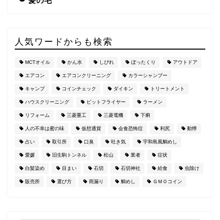
髪の毛
人気ワードからも検索
MCTオイル
かん水
しびれ
ぼったくり
アウトドア
エアコン
エアコンクリーニング
カラーシャンプー
キャンプ
コインチェック
ダイキン
トリートメント
ハウスクリーニング
ビットフライヤー
ラーメン
リフォーム
三菱重工
三菱電機
下痢
人の不幸は蜜の味
仮想通貨
会食恐怖症
利尻
動悸
占い
取引所
口臭
吐き気
宇和島風鯛めし
愛媛
旧生駒トンネル
松山
業者
症状
白髪染め
目まい
石切
石切神社
給食
虫除け
販売所
選び方
雨漏り
鯛めし
ＧＭＯコイン