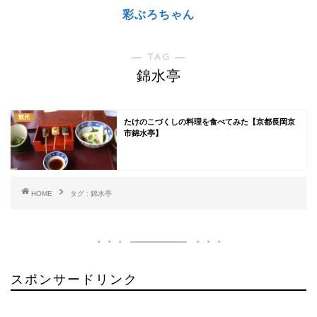
彩ぶろちゃん
― TAG ―
錦水亭
観光
たけのこづくしの料理を食べてみた【京都長岡京
市錦水亭】
HOME
タグ : 錦水亭
スポンサードリンク