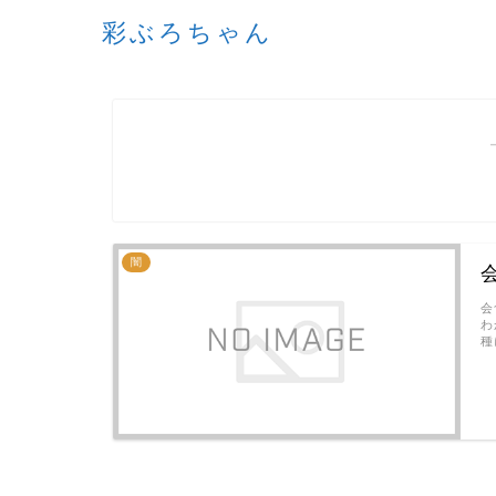
彩ぶろちゃん
闇
会
わ
種