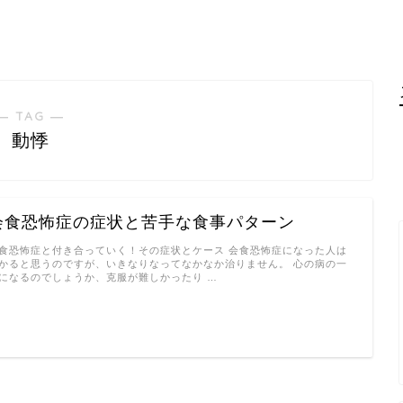
― TAG ―
動悸
会食恐怖症の症状と苦手な食事パターン
食恐怖症と付き合っていく！その症状とケース 会食恐怖症になった人は
かると思うのですが、いきなりなってなかなか治りません。 心の病の一
になるのでしょうか、克服が難しかったり …