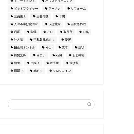
トリートメント
ハウスクリーニング
ビットフライヤー
ラーメン
リフォーム
三菱重工
三菱電機
下痢
人の不幸は蜜の味
仮想通貨
会食恐怖症
利尻
動悸
占い
取引所
口臭
吐き気
宇和島風鯛めし
愛媛
旧生駒トンネル
松山
業者
症状
白髪染め
目まい
石切
石切神社
給食
虫除け
販売所
選び方
雨漏り
鯛めし
ＧＭＯコイン