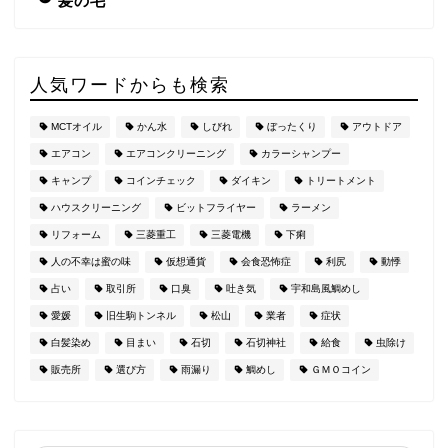
髪の毛
人気ワードからも検索
MCTオイル
かん水
しびれ
ぼったくり
アウトドア
エアコン
エアコンクリーニング
カラーシャンプー
キャンプ
コインチェック
ダイキン
トリートメント
ハウスクリーニング
ビットフライヤー
ラーメン
リフォーム
三菱重工
三菱電機
下痢
人の不幸は蜜の味
仮想通貨
会食恐怖症
利尻
動悸
占い
取引所
口臭
吐き気
宇和島風鯛めし
愛媛
旧生駒トンネル
松山
業者
症状
白髪染め
目まい
石切
石切神社
給食
虫除け
販売所
選び方
雨漏り
鯛めし
ＧＭＯコイン