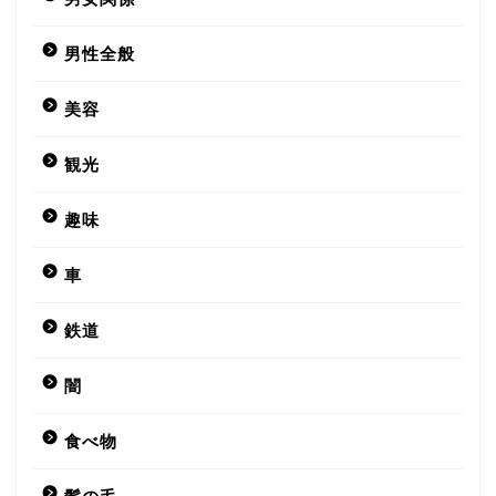
男性全般
美容
観光
趣味
車
鉄道
闇
食べ物