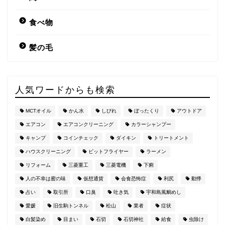
食べ物
髪の毛
人気ワードからも検索
MCTオイル
かん水
しびれ
ぼったくり
アウトドア
エアコン
エアコンクリーニング
カラーシャンプー
キャンプ
コインチェック
ダイキン
トリートメント
ハウスクリーニング
ビットフライヤー
ラーメン
リフォーム
三菱重工
三菱電機
下痢
人の不幸は蜜の味
仮想通貨
会食恐怖症
利尻
動悸
占い
取引所
口臭
吐き気
宇和島風鯛めし
愛媛
旧生駒トンネル
松山
業者
症状
白髪染め
目まい
石切
石切神社
給食
虫除け