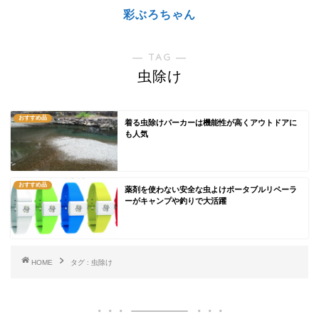
彩ぶろちゃん
― TAG ―
虫除け
おすすめ品
着る虫除けパーカーは機能性が高くアウトドアに
も人気
おすすめ品
薬剤を使わない安全な虫よけポータブルリペーラ
ーがキャンプや釣りで大活躍
HOME
タグ : 虫除け